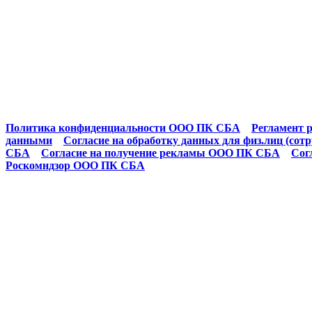
Политика конфиденциальности ООО ПК СБА
Регламент р
данными
Согласие на обработку данных для физ.лиц (сот
СБА
Согласие на получение рекламы ООО ПК СБА
Сог
Роскомндзор ООО ПК СБА