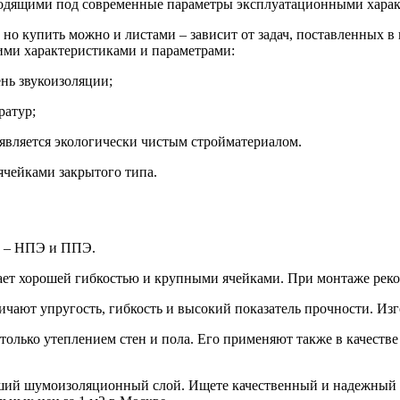
одящими под современные параметры эксплуатационными харак
, но купить можно и листами – зависит от задач, поставленных 
ими характеристиками и параметрами:
нь звукоизоляции;
ратур;
является экологически чистым стройматериалом.
ячейками закрытого типа.
ву – НПЭ и ППЭ.
ет хорошей гибкостью и крупными ячейками. При монтаже реко
чают упругость, гибкость и высокий показатель прочности. Из
только утеплением стен и пола. Его применяют также в качеств
оший шумоизоляционный слой. Ищете качественный и надежный