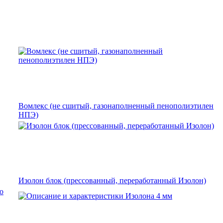
Вомлекс (не сшитый, газонаполненный пенополиэтилен
НПЭ)
Изолон блок (прессованный, переработанный Изолон)