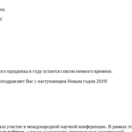
и).
!
го праздника в году остается совсем немного времени.
 поздравляет Вас с наступающим Новым годом 2019!
частие в международной научной конференции. В рамках это
ных работах
, а также надежности строительных конструкций.