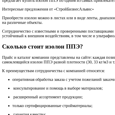
предлагает купить изолон ППЭ по одним из самых привлекател
Интересные предложения от «СтройБизнесАльянс»
Приобрести изолон можно в листах или в виде ленты, диапазо
на различные объекты.
Сотрудничество с известными и проверенными поставщиками и
устойчивый к внешним воздействиям, в том числе и ультрафиол
Сколько стоит изолон ППЭ?
Прайс и каталог компании представлены на сайте: каждая поз
самоклеящийся изолон ППЭ разной плотности (30, 33 кг/м3 и т
К преимуществам сотрудничества с компанией относятся:
оперативная обработка заказа с учетом пожеланий заказч
консультирование и помощь в выборе материалов;
расширенный ассортимент продукции;
только сертифицированные стройматериалы;
гарантия качества;