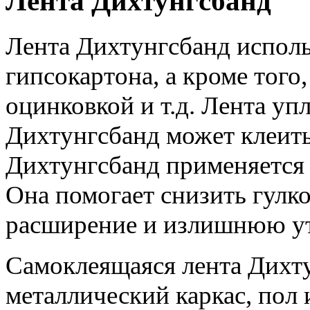
Лента Дихтунгсбанд
Лента Дихтунгсбанд исполь
гипсокартона, а кроме тог
оцинковкой и т.д. Лента у
Дихтунгсбанд может клеить
Дихтунгсбанд применяется
Она помогает снизить гулко
расширение и излишнюю ут
Самоклеящаяся лента Дихту
металлический каркас, пол