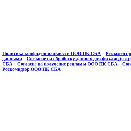
Политика конфиденциальности ООО ПК СБА
Регламент р
данными
Согласие на обработку данных для физ.лиц (сот
СБА
Согласие на получение рекламы ООО ПК СБА
Сог
Роскомндзор ООО ПК СБА