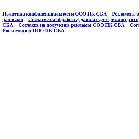
Политика конфиденциальности ООО ПК СБА
Регламент р
данными
Согласие на обработку данных для физ.лиц (сот
СБА
Согласие на получение рекламы ООО ПК СБА
Сог
Роскомндзор ООО ПК СБА