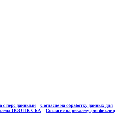
а с перс данными
Согласие на обработку данных для
екламы ООО ПК СБА
Согласие на рекламу для физ.лиц