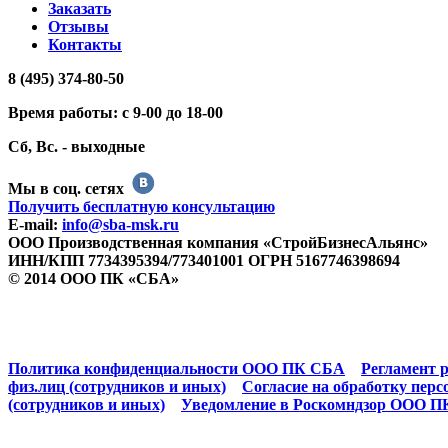
Заказать
Отзывы
Контакты
8 (495) 374-80-50
Время работы: с 9-00 до 18-00
Сб, Вс. - выходные
Мы в соц. сетях
Получить бесплатную консультацию
E-mail:
info@sba-msk.ru
ООО Производственная компания «СтройБизнесАльянс»
ИНН/КПП 7734395394/773401001 ОГРН 5167746398694
© 2014 ООО ПК «СБА»
Политика конфиденциальности ООО ПК СБА
Регламент р
физ.лиц (сотрудников и иных)
Согласие на обработку пе
(сотрудников и иных)
Уведомление в Роскомндзор ООО 