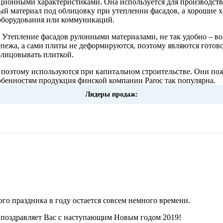
ляционными характеристиками. Она используется для производст
ый материал под облицовку при утеплении фасадов, а хорошие 
оборудования или коммуникаций.
. Утепление фасадов рулонными материалами, не так удобно – 
епежа, а сами плиты не деформируются, поэтому являются готово
блицовывать плиткой.
, поэтому используются при капитальном строительстве. Они п
бенностям продукция финской компании Paroc так популярна.
Лидеры продаж:
го праздника в году остается совсем немного времени.
 поздравляет Вас с наступающим Новым годом 2019!