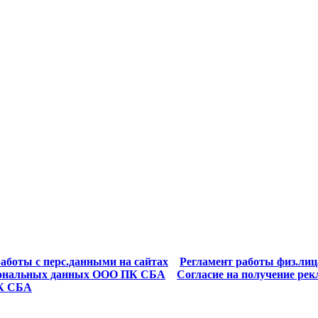
аботы с перс.данными на сайтах
Регламент работы физ.лиц
рсональных данных ООО ПК СБА
Согласие на получение р
ПК СБА