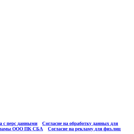
а с перс данными
Согласие на обработку данных для
екламы ООО ПК СБА
Согласие на рекламу для физ.лиц