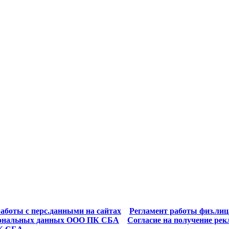
аботы с перс.данными на сайтах
Регламент работы физ.лиц
рсональных данных ООО ПК СБА
Согласие на получение р