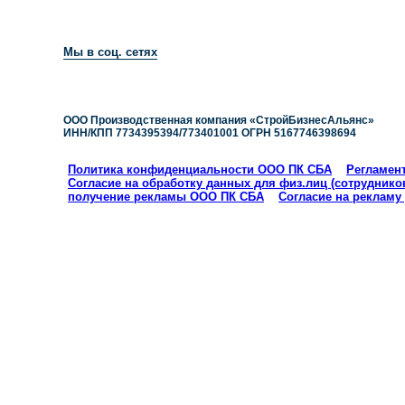
ГЛАВНАЯ
КАТАЛОГ ПРОДУКЦИИ
Мы в соц. сетях
ПОЛУЧИТЬ БЕСПЛАТНУЮ КОНСУ
ООО Производственная компания «СтройБизнесАльянс»
ИНН/КПП 7734395394/773401001 ОГРН 5167746398694
Политика конфиденциальности ООО ПК СБА
Регламент
Согласие на обработку данных для физ.лиц (сотруднико
получение рекламы ООО ПК СБА
Согласие на рекламу