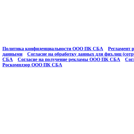
Политика конфиденциальности ООО ПК СБА
Регламент р
данными
Согласие на обработку данных для физ.лиц (сот
СБА
Согласие на получение рекламы ООО ПК СБА
Сог
Роскомндзор ООО ПК СБА